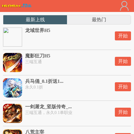
最新上线
最热门
龙域世界H5
开始
魔影狂刀H5
开始
三端互通
兵马俑_0.1折送1...
开始
永久0.1折
一剑屠龙_竖版传奇_...
开始
三端互通，永久0.1单职业
八荒主宰