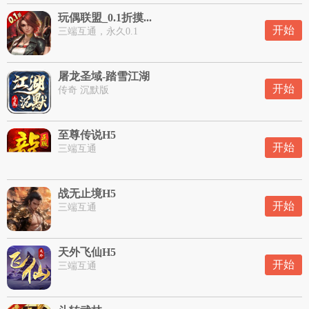
玩偶联盟_0.1折摸...
开始
三端互通，永久0.1
屠龙圣域-踏雪江湖
开始
传奇 沉默版
至尊传说H5
开始
三端互通
战无止境H5
开始
三端互通
天外飞仙H5
开始
三端互通