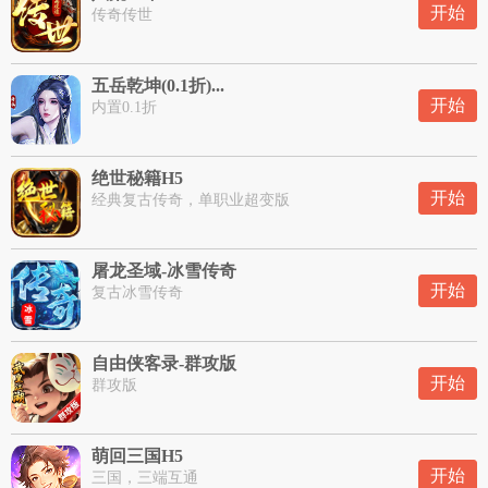
开始
传奇传世
五岳乾坤(0.1折)...
开始
内置0.1折
绝世秘籍H5
开始
经典复古传奇，单职业超变版
屠龙圣域-冰雪传奇
开始
复古冰雪传奇
自由侠客录-群攻版
开始
群攻版
萌回三国H5
开始
三国，三端互通