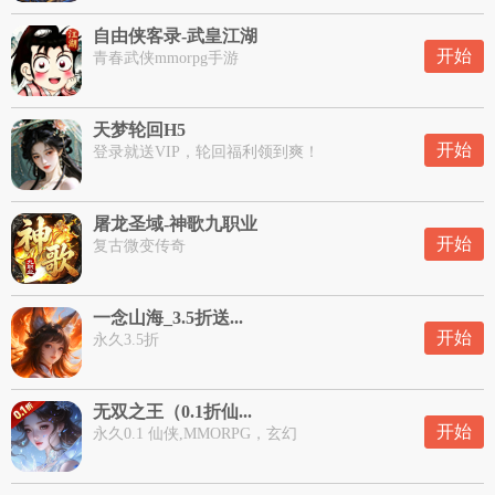
自由侠客录-武皇江湖
开始
青春武侠mmorpg手游
天梦轮回H5
开始
登录就送VIP，轮回福利领到爽！
屠龙圣域-神歌九职业
开始
复古微变传奇
一念山海_3.5折送...
开始
永久3.5折
无双之王（0.1折仙...
开始
永久0.1 仙侠,MMORPG，玄幻