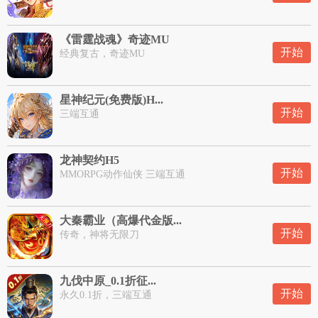
《雷霆战魂》奇迹MU
开始
经典复古，奇迹MU
星神纪元(免费版)H...
开始
三端互通
龙神契约H5
开始
MMORPG动作仙侠 三端互通
大秦霸业（高爆代金版...
开始
传奇，神将无限刀
九伐中原_0.1折征...
开始
永久0.1折，三端互通