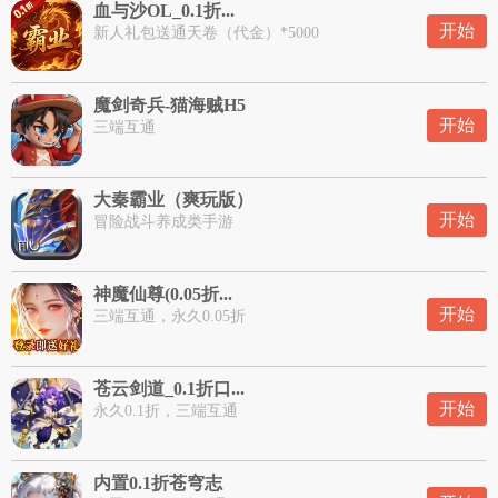
血与沙OL_0.1折...
开始
新人礼包送通天卷（代金）*5000
魔剑奇兵-猫海贼H5
开始
三端互通
大秦霸业（爽玩版）
开始
冒险战斗养成类手游
神魔仙尊(0.05折...
开始
三端互通，永久0.05折
苍云剑道_0.1折口...
开始
永久0.1折，三端互通
内置0.1折苍穹志