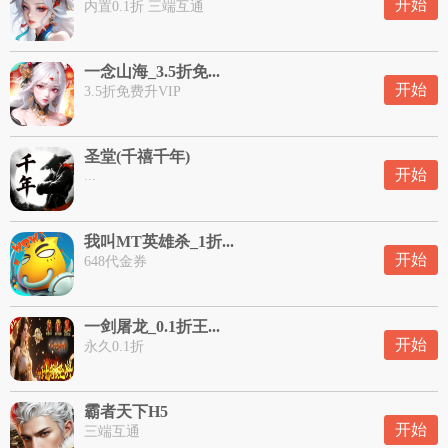
开始
内置0.1折 三端互通
一念山海_3.5折免...
开始
3.5折免费升VIP
圣堂(千禧千年)
开始
...
我叫MT英雄杀_1折...
开始
648代金券
一剑屠龙_0.1折王...
开始
永久0.1折
霸者天下H5
开始
三端互通