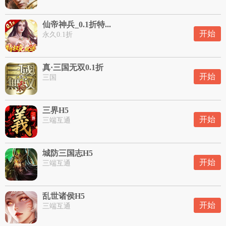
仙帝神兵_0.1折特...
开始
永久0.1折
真·三国无双0.1折
开始
三国
三界H5
开始
三端互通
城防三国志H5
开始
三端互通
乱世诸侯H5
开始
三端互通