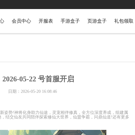
心
会员中心
开服表
手游盒子
页游盒子
礼包领取
026-05-22 号首服开启
日期：2026-05-20 16:08:46
途新姿势!神将化身助力仙途，灵宠相伴修真，全方位深度养成，组建属
励，结交仙友共同陪伴探索修仙大世界，仙盟争霸，问鼎仙道!还有更多