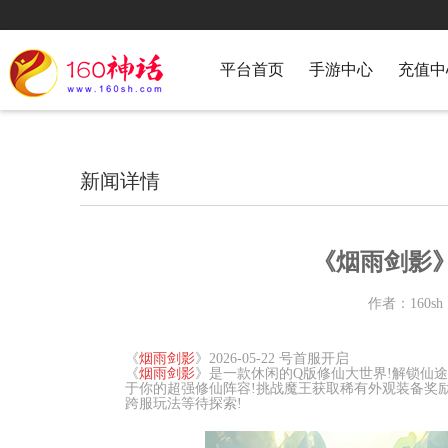
平台首页
手游中心
充值中
新闻详情
《烟雨剑影》2
作者：160sh
《
烟雨剑影
》2026-05-22 号首服开启
《
烟雨剑影
》是一款休闲的Q版修仙大世界!解锁仙
于你的超强修仙阵容!挑战魔王获取稀有外观装备奖
跨服玩法等待探索!